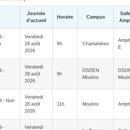
Journée
Salle
Horaire
Campus
d'accueil
Amp
é -
Vendredi
Amph
s
28 août
9h
Chamalières
E
2026
Vendredi
é -
DSDEN
DSD
28 août
9h
Moulins
Mouli
2026
Vendredi
é - Non
28 août
11h
Moulins
Amph
2026
é -
Vendredi