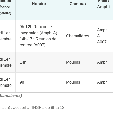
ccueil
Salle /
Horaire
Campus
Amphi
ésence
gatoire)
9h-12h Rencontre
Amphi
di 1er
intégration (Amphi A)
Chamalières
A
tembre
14h-17h Réunion de
A007
rentrée (A007)
di 1er
14h
Moulins
Amphi
tembre
di 1er
9h
Moulins
Amphi
tembre
hamalières)
atin) : accueil à l'INSPÉ de 9h à 12h