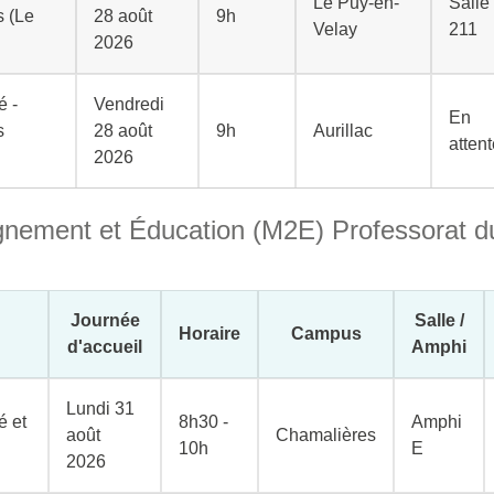
Le Puy-en-
Salle
s (Le
28 août
9h
Velay
211
2026
é -
Vendredi
En
s
28 août
9h
Aurillac
atten
2026
gnement et Éducation (M2E) Professorat d
Journée
Salle /
Horaire
Campus
d'accueil
Amphi
Lundi 31
é et
8h30 -
Amphi
août
Chamalières
10h
E
2026