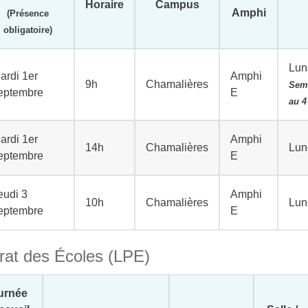
Horaire
Campus
Amphi
(Présence
obligatoire)
Lun
ardi 1er
Amphi
9h
Chamalières
Sema
eptembre
E
au 4
ardi 1er
Amphi
14h
Chamalières
Lun
eptembre
E
eudi 3
Amphi
10h
Chamalières
Lun
eptembre
E
rat des Écoles (LPE)
urnée