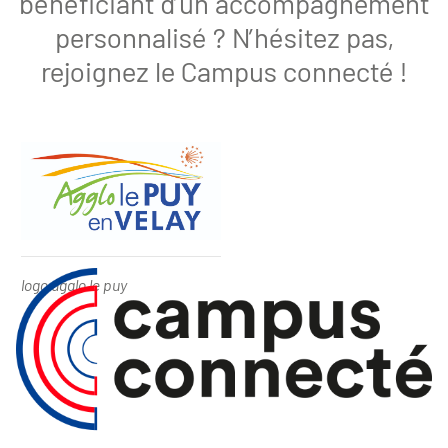
bénéficiant d’un accompagnement
personnalisé ? N’hésitez pas,
rejoignez le Campus connecté !
logo agglo le puy -
logo agglo le puy