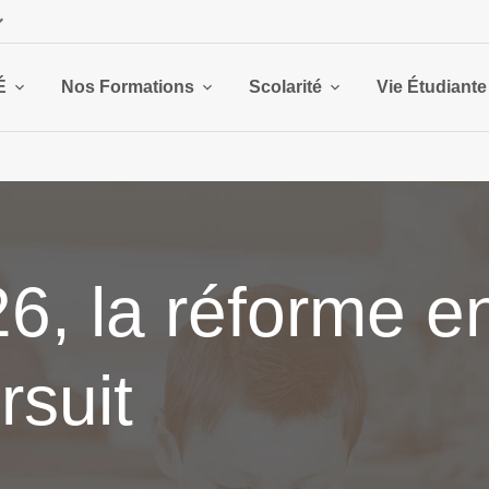
É
Nos Formations
Scolarité
Vie Étudiante
26, la réforme 
rsuit