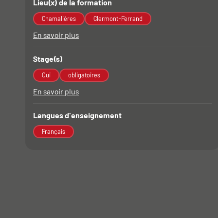
Lieu(x) de la formation
Chamalières
Clermont-Ferrand
En savoir plus
à propos des Lieu(x) de la formation
Stage(s)
Oui
obligatoires
En savoir plus
à propos des Stage(s)
Langues d'enseignement
Français