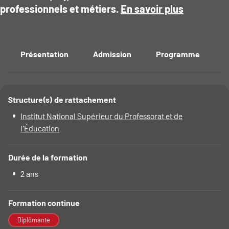
professionnels et métiers.
En savoir plus
Présentation
Admission
Programme
E
Accéder aux sections de la fiche
Structure(s) de rattachement
Détails
Institut National Supérieur du Professorat et de
l'Éducation
Durée de la formation
2 ans
Formation continue
Diplômante